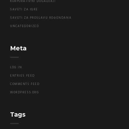
KORPORATIVNI DOGADJAJI
SAVETI ZA IGRE
SAVETI ZA PROSLAVU ROĐENDANA
UNCATEGORIZED
Meta
LOG IN
ENTRIES FEED
COMMENTS FEED
WORDPRESS.ORG
Tags