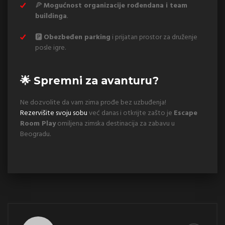
🍕
Mogućnost organizacije rođendana i team
buildinga
.
🅿️
Obezbeđen parking
i prijatan prostor za druženje
posle igre.
🌟 Spremni za avanturu?
Ne dozvolite da vam zima prođe bez uzbuđenja!
Rezervišite svoju sobu
već danas i otkrijte zašto je
Escape
Room Play
omiljena zimska destinacija za zabavu u
Beogradu.