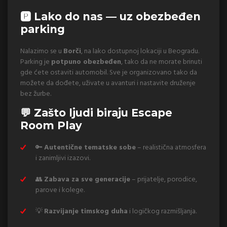
🅿️ Lako do nas — uz obezbeđen
parking
Nalazimo se u
Borči
, na lako dostupnoj lokaciji u Beogradu.
Parking je
potpuno obezbeđen
, tako da ne morate brinuti
gde ćete ostaviti automobil. Sve je organizovano tako da
možete da dođete, uživate u avanturi i nastavite druženje
bez žurbe.
💬 Zašto ljudi biraju Escape
Room Play
🔑
Autentične tematske sobe
– realistična atmosfera
i zanimljivi izazovi.
👥
Zabava za sve generacije
– prijatelje, porodice,
parove i kolege.
💡
Razvijanje timskog duha
i logičkog razmišljanja.