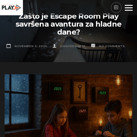
Skip
to
Zašto je Escape Room Play
content
savršena avantura za hladne
dane?
NOVEMBER 3, 2025
SAMODEJAN135
NO COMMENTS