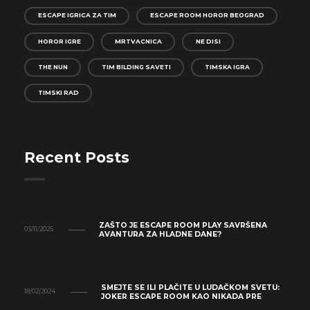
ESCAPE IGRICA ZA TIM
ESCAPE ROOM HOROR BEOGRAD
HOROR IGRE
MRTVACNICA
NE DISI
THE NUN
TIM BILDING SAVETI
TIMSKA IGRA
TIMSKI RAD
Recent Posts
ZAŠTO JE ESCAPE ROOM PLAY SAVRŠENA
03/11/2025
AVANTURA ZA HLADNE DANE?
SMEJTE SE ILI PLAČITE U LUDAČKOM SVETU:
18/02/2024
JOKER ESCAPE ROOM KAO NIKADA PRE