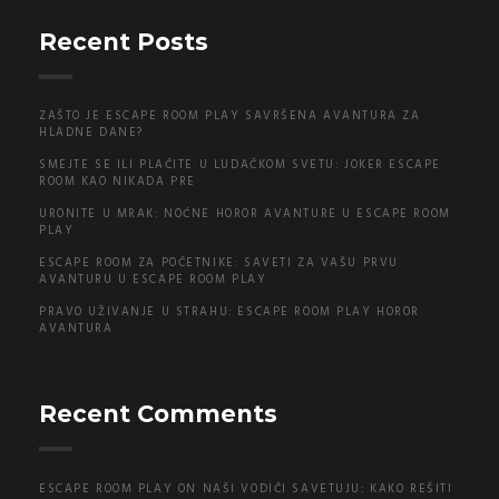
Recent Posts
ZAŠTO JE ESCAPE ROOM PLAY SAVRŠENA AVANTURA ZA
HLADNE DANE?
SMEJTE SE ILI PLAČITE U LUDAČKOM SVETU: JOKER ESCAPE
ROOM KAO NIKADA PRE
URONITE U MRAK: NOĆNE HOROR AVANTURE U ESCAPE ROOM
PLAY
ESCAPE ROOM ZA POČETNIKE: SAVETI ZA VAŠU PRVU
AVANTURU U ESCAPE ROOM PLAY
PRAVO UŽIVANJE U STRAHU: ESCAPE ROOM PLAY HOROR
AVANTURA
Recent Comments
ESCAPE ROOM PLAY
ON
NAŠI VODIČI SAVETUJU: KAKO REŠITI