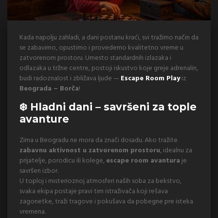
Kada napolju zahladi, a dani postanu kraći, svi tražimo način da
se zabavimo, opustimo i provedemo kvalitetno vreme u
zatvorenom prostoru. Umesto standardnih izlazaka i
odlazaka u tržne centre, postoji iskustvo koje greje adrenalin,
budi radoznalost i zbližava ljude —
Escape Room Play
iz
Beograda – Borča
!
❄️ Hladni dani – savršeni za tople
avanture
Zima u Beogradu ne mora da znači dosadu. Ako tražite
zabavnu aktivnost u zatvorenom prostoru
, idealnu za
prijatelje, porodicu ili kolege,
escape room avantura
je
savršen izbor.
U toploj i misterioznoj atmosferi naših soba za bekstvo,
svaka ekipa postaje pravi tim istraživača koji rešava
zagonetke, traži tragove i pokušava da pobegne pre isteka
vremena.