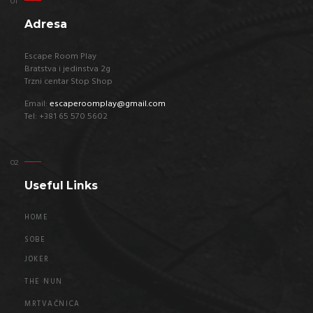
Adresa
Escape Room Play
Bratstva i jedinstva 2g
Trzni centar Stop Shop
Email:
escaperoomplay@gmail.com
Tel: +381 65 570 5602
Useful Links
HOME
SOBE
JOKER
THE NUN
MRTVAČNICA