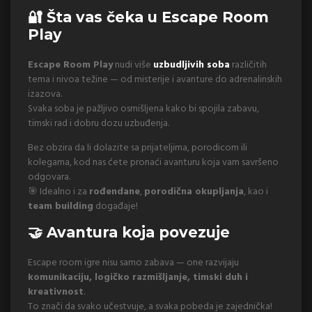
🔐 Šta vas čeka u Escape Room
Play
Escape Room Play
nudi više
uzbudljivih soba
različitih
tema i nivoa težine — od misterije i avanture do adrenalinskih
izazova.
Svaka soba je pažljivo osmišljena kako bi spojila zabavu,
timski rad i dobru dozu uzbuđenja.
Bez obzira da li dolazite sa prijateljima, porodicom ili
kolegama, kod nas ćete pronaći avanturu koja vam savršeno
odgovara.
🎯 Idealno i za
rođendane
,
porodična okupljanja
, kao i
team building
događaje!
🤝 Avantura koja povezuje
Escape room igre nisu samo zabava — one razvijaju
komunikaciju, logičko razmišljanje, timski duh i
kreativnost
.
To znači da svako učestvuje, a svaka pobeda je zajednička!