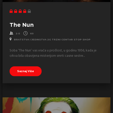
The Nun
2-5
60
BRATSTVA I JEDINSTVA 2G TRZNI CENTAR STOP SHOP
Soba ‘The Nun’ vas vraća u prošlost, u godinu 1956, kada je
crkva bila obavijena misterijom smrti casne sestre...
Saznaj Više