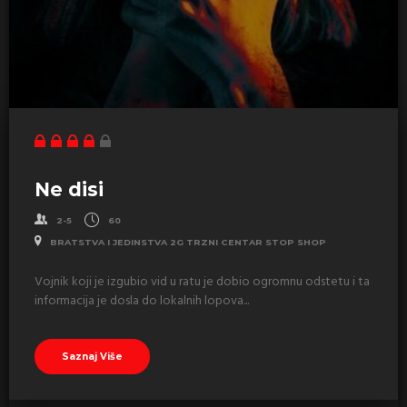
Ne disi
2-5
60
BRATSTVA I JEDINSTVA 2G TRZNI CENTAR STOP SHOP
Vojnik koji je izgubio vid u ratu je dobio ogromnu odstetu i ta
informacija je dosla do lokalnih lopova...
Saznaj Više