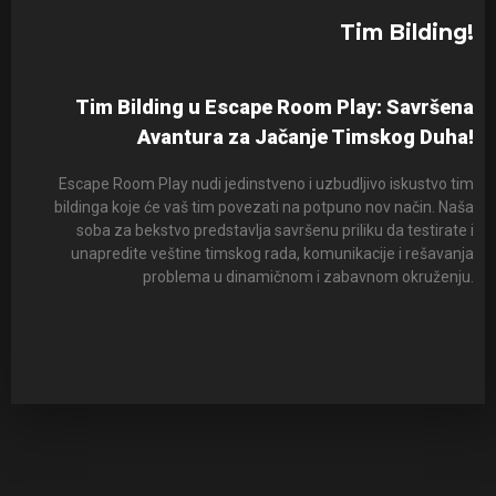
Tim Bilding!
Tim Bilding u Escape Room Play: Savršena
Avantura za Jačanje Timskog Duha!
Escape Room Play nudi jedinstveno i uzbudljivo iskustvo tim
bildinga koje će vaš tim povezati na potpuno nov način. Naša
soba za bekstvo predstavlja savršenu priliku da testirate i
unapredite veštine timskog rada, komunikacije i rešavanja
problema u dinamičnom i zabavnom okruženju.