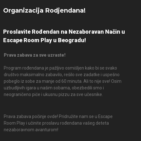
Organizacija Rodjendana!
Proslavite Rođendan na Nezaboravan Način u
Escape Room Play u Beogradu!
Prava zabava za sve uzraste!
Program rođendana je pažljivo osmišljen kako bi se svako
društvo maksimalno zabavilo, rešilo sve zadatke i uspešno
pobeglo iz sobe za manje od 60 minuta. Ali to nije sve! Osim
uzbudljivih igara u našim sobama, obezbedili smo i
neograničeno piće i ukusnu pizzu za sve učesnike.
Prava zabava počinje ovde! Pridružite nam se u Escape
Room Play i učinite proslavu rođendana vašeg deteta
nezaboravnom avanturom!