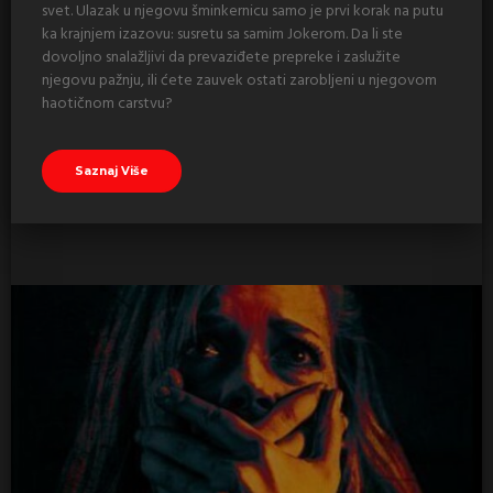
svet. Ulazak u njegovu šminkernicu samo je prvi korak na putu
ka krajnjem izazovu: susretu sa samim Jokerom. Da li ste
dovoljno snalažljivi da prevaziđete prepreke i zaslužite
njegovu pažnju, ili ćete zauvek ostati zarobljeni u njegovom
haotičnom carstvu?
Saznaj Više