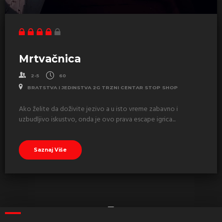
Mrtvačnica
2-5
60
BRATSTVA I JEDINSTVA 2G TRZNI CENTAR STOP SHOP
Ako želite da doživite jezivo a u isto vreme zabavno i
uzbudljivo iskustvo, onda je ovo prava escape igrica...
Saznaj Više