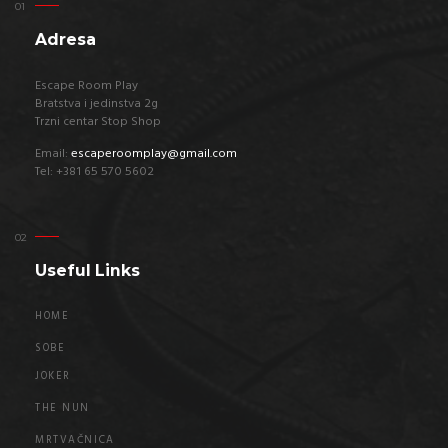
Adresa
Escape Room Play
Bratstva i jedinstva 2g
Trzni centar Stop Shop
Email:
escaperoomplay@gmail.com
Tel: +381 65 570 5602
Useful Links
HOME
SOBE
JOKER
THE NUN
MRTVAČNICA