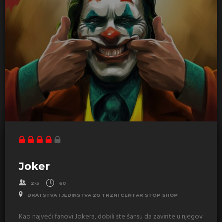
Joker
2-5
60
BRATSTVA I JEDINSTVA 2G TRZNI CENTAR STOP SHOP
Kao najveći fanovi Jokera, dobili ste šansu da zavirite u njegov